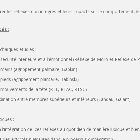
rer les réflexes non intégrés et leurs impacts sur le comportement, le
és :
rchaïques étudiés :
a sécurité intérieure et à l'émotionnel (Réflexe de Moro et Réflexe de P
x mains (agrippement palmaire, Babkin)
 pieds (agrippement plantaire, Babinski)
x mouvements de la tête (RTL, RTAC, RTSC)
dination entre membres supérieurs et inférieurs (Landau, Galant)
iques :
'intégration de ces réflexes au quotidien de manière ludique et bienv
t des activités plaisantes dans le processus d’intégration.