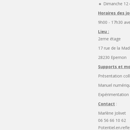
🔸️ Dimanche 12 
Horaires des j
9h00 - 17h30 ave
Lieu :
2eme étage
17 rue de la Mad
28230 Epernon
Supports et m
Présentation col
Manuel numériq
Expérimentation
Contact
:
Marlène Jolivet
06 56 66 10 62
Potentiel.en.re