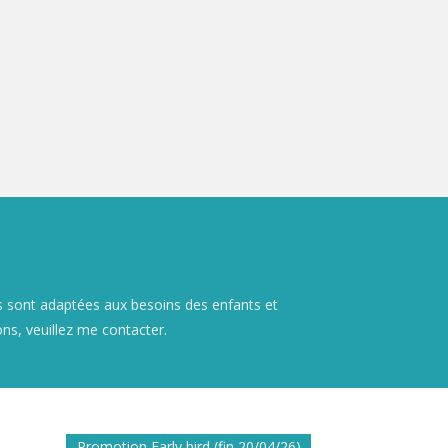
s sont adaptées aux besoins des enfants et
ons, veuillez me contacter.
Promotion Early bird (fin 20/04/26)