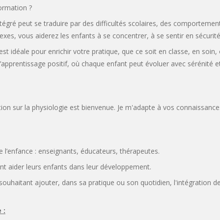
ormation ?
ntégré peut se traduire par des difficultés scolaires, des comportem
lexes, vous aiderez les enfants à se concentrer, à se sentir en sécurité, 
st idéale pour enrichir votre pratique, que ce soit en classe, en soin
pprentissage positif, où chaque enfant peut évoluer avec sérénité et p
ion sur la physiologie est bienvenue. Je m'adapte à vos connaissanc
e l’enfance : enseignants, éducateurs, thérapeutes.
nt aider leurs enfants dans leur développement.
ouhaitant ajouter, dans sa pratique ou son quotidien, l'intégration d
 :