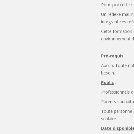
Pourquoi cette f
Un réflexe mal i
intégrant ces réf
Cette formation e
environnement d’a
Pré-requis
:
Aucun. Toute not
besoin.
Public
:
Professionnels d
Parents souhaita
Toute personne s
scolaire.
Date disponible