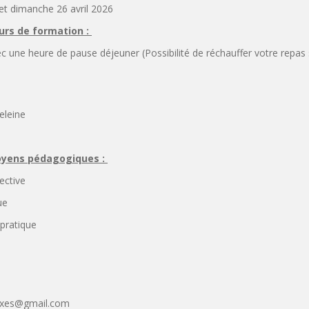
et dimanche 26 avril 2026
ours de formation :
c une heure de pause déjeuner (Possibilité de réchauffer votre repas 
eleine
oyens pédagogiques :
lective
ue
 pratique
flexes@gmail.com